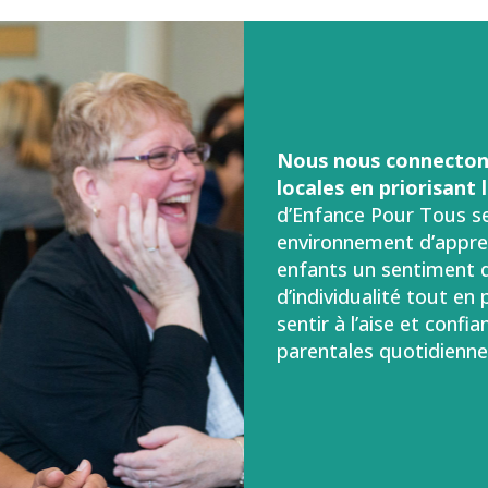
Nous nous connecto
locales en priorisant l
d’Enfance Pour Tous s
environnement d’appre
enfants un sentiment d
d’individualité tout e
sentir à l’aise et confi
parentales quotidienne